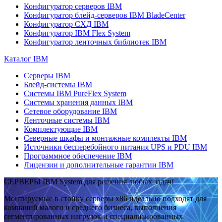
Конфигуратор серверов IBM
Конфигуратор блейд-серверов IBM BladeCenter
Конфигуратор СХД IBM
Конфигуратор IBM Flex System
Конфигуратор ленточных библиотек IBM
Каталог IBM
Серверы IBM
Блейд-системы IBM
Системы IBM PureFlex System
Системы хранения данных IBM
Сетевое оборудование IBM
Ленточные системы IBM
Комплектующие IBM
Северные шкафы и монтажные комплекты IBM
Источники бесперебойного питания UPS и PDU IBM
Программное обеспечение IBM
Лицензии и дополнительные гарантии IBM
СЕРВЕРЫ IBM System для решения любых задач!
Монтируемые в стойку серверы x86 идеально подходят для
компаний малого и среднего бизнеса, выполнения
сегментированных нагрузок и специализированных