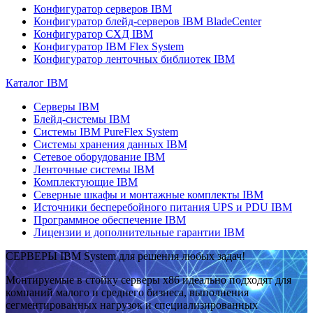
Конфигуратор серверов IBM
Конфигуратор блейд-серверов IBM BladeCenter
Конфигуратор СХД IBM
Конфигуратор IBM Flex System
Конфигуратор ленточных библиотек IBM
Каталог IBM
Серверы IBM
Блейд-системы IBM
Системы IBM PureFlex System
Системы хранения данных IBM
Сетевое оборудование IBM
Ленточные системы IBM
Комплектующие IBM
Северные шкафы и монтажные комплекты IBM
Источники бесперебойного питания UPS и PDU IBM
Программное обеспечение IBM
Лицензии и дополнительные гарантии IBM
СЕРВЕРЫ IBM System для решения любых задач!
Монтируемые в стойку серверы x86 идеально подходят для
компаний малого и среднего бизнеса, выполнения
сегментированных нагрузок и специализированных