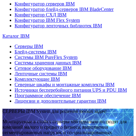
Конфигуратор серверов IBM
Конфигуратор блейд-серверов IBM BladeCenter
Конфигуратор СХД IBM
Конфигуратор IBM Flex System
Конфигуратор ленточных библиотек IBM
Каталог IBM
Серверы IBM
Блейд-системы IBM
Системы IBM PureFlex System
Системы хранения данных IBM
Сетевое оборудование IBM
Ленточные системы IBM
Комплектующие IBM
Северные шкафы и монтажные комплекты IBM
Источники бесперебойного питания UPS и PDU IBM
Программное обеспечение IBM
Лицензии и дополнительные гарантии IBM
СЕРВЕРЫ IBM System для решения любых задач!
Монтируемые в стойку серверы x86 идеально подходят для
компаний малого и среднего бизнеса, выполнения
сегментированных нагрузок и специализированных