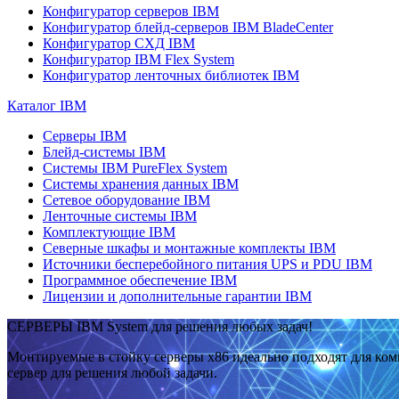
Конфигуратор серверов IBM
Конфигуратор блейд-серверов IBM BladeCenter
Конфигуратор СХД IBM
Конфигуратор IBM Flex System
Конфигуратор ленточных библиотек IBM
Каталог IBM
Серверы IBM
Блейд-системы IBM
Системы IBM PureFlex System
Системы хранения данных IBM
Сетевое оборудование IBM
Ленточные системы IBM
Комплектующие IBM
Северные шкафы и монтажные комплекты IBM
Источники бесперебойного питания UPS и PDU IBM
Программное обеспечение IBM
Лицензии и дополнительные гарантии IBM
СЕРВЕРЫ IBM System для решения любых задач!
Монтируемые в стойку серверы x86 идеально подходят для ко
сервер для решения любой задачи.