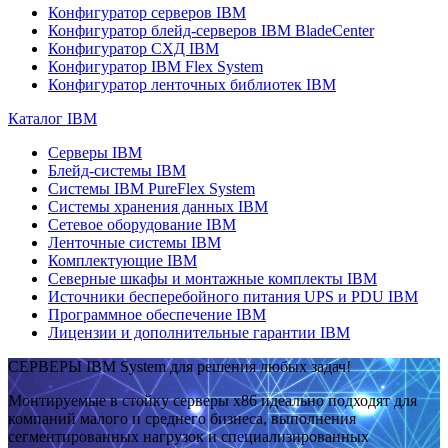
Конфигуратор серверов IBM
Конфигуратор блейд-серверов IBM BladeCenter
Конфигуратор СХД IBM
Конфигуратор IBM Flex System
Конфигуратор ленточных библиотек IBM
Каталог IBM
Серверы IBM
Блейд-системы IBM
Системы IBM PureFlex System
Системы хранения данных IBM
Сетевое оборудование IBM
Ленточные системы IBM
Комплектующие IBM
Северные шкафы и монтажные комплекты IBM
Источники бесперебойного питания UPS и PDU IBM
Программное обеспечение IBM
Лицензии и дополнительные гарантии IBM
СЕРВЕРЫ IBM System для решения любых задач!
Монтируемые в стойку серверы x86 идеально подходят для
компаний малого и среднего бизнеса, выполнения
сегментированных нагрузок и специализированных