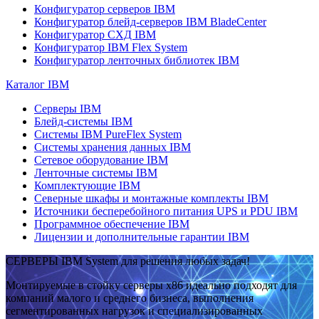
Конфигуратор серверов IBM
Конфигуратор блейд-серверов IBM BladeCenter
Конфигуратор СХД IBM
Конфигуратор IBM Flex System
Конфигуратор ленточных библиотек IBM
Каталог IBM
Серверы IBM
Блейд-системы IBM
Системы IBM PureFlex System
Системы хранения данных IBM
Сетевое оборудование IBM
Ленточные системы IBM
Комплектующие IBM
Северные шкафы и монтажные комплекты IBM
Источники бесперебойного питания UPS и PDU IBM
Программное обеспечение IBM
Лицензии и дополнительные гарантии IBM
СЕРВЕРЫ IBM System для решения любых задач!
Монтируемые в стойку серверы x86 идеально подходят для
компаний малого и среднего бизнеса, выполнения
сегментированных нагрузок и специализированных