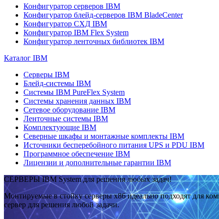
Конфигуратор серверов IBM
Конфигуратор блейд-серверов IBM BladeCenter
Конфигуратор СХД IBM
Конфигуратор IBM Flex System
Конфигуратор ленточных библиотек IBM
Каталог IBM
Серверы IBM
Блейд-системы IBM
Системы IBM PureFlex System
Системы хранения данных IBM
Сетевое оборудование IBM
Ленточные системы IBM
Комплектующие IBM
Северные шкафы и монтажные комплекты IBM
Источники бесперебойного питания UPS и PDU IBM
Программное обеспечение IBM
Лицензии и дополнительные гарантии IBM
СЕРВЕРЫ IBM System для решения любых задач!
Монтируемые в стойку серверы x86 идеально подходят для ко
сервер для решения любой задачи.