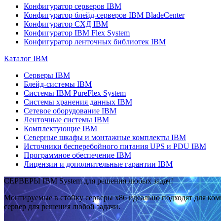
Конфигуратор серверов IBM
Конфигуратор блейд-серверов IBM BladeCenter
Конфигуратор СХД IBM
Конфигуратор IBM Flex System
Конфигуратор ленточных библиотек IBM
Каталог IBM
Серверы IBM
Блейд-системы IBM
Системы IBM PureFlex System
Системы хранения данных IBM
Сетевое оборудование IBM
Ленточные системы IBM
Комплектующие IBM
Северные шкафы и монтажные комплекты IBM
Источники бесперебойного питания UPS и PDU IBM
Программное обеспечение IBM
Лицензии и дополнительные гарантии IBM
СЕРВЕРЫ IBM System для решения любых задач!
Монтируемые в стойку серверы x86 идеально подходят для ко
сервер для решения любой задачи.