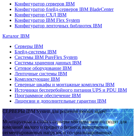
Конфигуратор серверов IBM
Конфигуратор блейд-серверов IBM BladeCenter
Конфигуратор СХД IBM
Конфигуратор IBM Flex System
Конфигуратор ленточных библиотек IBM
Каталог IBM
Серверы IBM
Блейд-системы IBM
Системы IBM PureFlex System
Системы хранения данных IBM
Сетевое оборудование IBM
Ленточные системы IBM
Комплектующие IBM
Северные шкафы и монтажные комплекты IBM
Источники бесперебойного питания UPS и PDU IBM
Программное обеспечение IBM
Лицензии и дополнительные гарантии IBM
СЕРВЕРЫ IBM System для решения любых задач!
Монтируемые в стойку серверы x86 идеально подходят для
компаний малого и среднего бизнеса, выполнения
сегментированных нагрузок и специализированных