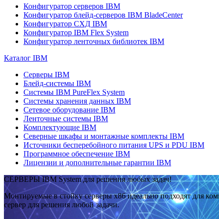
Конфигуратор серверов IBM
Конфигуратор блейд-серверов IBM BladeCenter
Конфигуратор СХД IBM
Конфигуратор IBM Flex System
Конфигуратор ленточных библиотек IBM
Каталог IBM
Серверы IBM
Блейд-системы IBM
Системы IBM PureFlex System
Системы хранения данных IBM
Сетевое оборудование IBM
Ленточные системы IBM
Комплектующие IBM
Северные шкафы и монтажные комплекты IBM
Источники бесперебойного питания UPS и PDU IBM
Программное обеспечение IBM
Лицензии и дополнительные гарантии IBM
СЕРВЕРЫ IBM System для решения любых задач!
Монтируемые в стойку серверы x86 идеально подходят для ко
сервер для решения любой задачи.