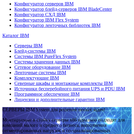
Конфигуратор серверов IBM
Конфигуратор блейд-серверов IBM BladeCenter
Конфигуратор СХД IBM
Конфигуратор IBM Flex System
Конфигуратор ленточных библиотек IBM
Каталог IBM
Серверы IBM
Блейд-системы IBM
Системы IBM PureFlex System
Системы хранения данных IBM
Сетевое оборудование IBM
Ленточные системы IBM
Комплектующие IBM
Северные шкафы и монтажные комплекты IBM
Источники бесперебойного питания UPS и PDU IBM
Программное обеспечение IBM
Лицензии и дополнительные гарантии IBM
СЕРВЕРЫ IBM System для решения любых задач!
Монтируемые в стойку серверы x86 идеально подходят для
компаний малого и среднего бизнеса, выполнения
сегментированных нагрузок и специализированных