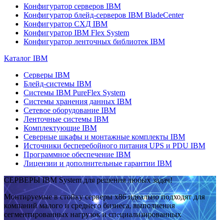
Конфигуратор серверов IBM
Конфигуратор блейд-серверов IBM BladeCenter
Конфигуратор СХД IBM
Конфигуратор IBM Flex System
Конфигуратор ленточных библиотек IBM
Каталог IBM
Серверы IBM
Блейд-системы IBM
Системы IBM PureFlex System
Системы хранения данных IBM
Сетевое оборудование IBM
Ленточные системы IBM
Комплектующие IBM
Северные шкафы и монтажные комплекты IBM
Источники бесперебойного питания UPS и PDU IBM
Программное обеспечение IBM
Лицензии и дополнительные гарантии IBM
СЕРВЕРЫ IBM System для решения любых задач!
Монтируемые в стойку серверы x86 идеально подходят для
компаний малого и среднего бизнеса, выполнения
сегментированных нагрузок и специализированных