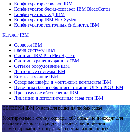
Конфигуратор серверов IBM
Конфигуратор блейд-серверов IBM BladeCenter
Конфигуратор СХД IBM
Конфигуратор IBM Flex System
Конфигуратор ленточных библиотек IBM
Каталог IBM
Серверы IBM
Блейд-системы IBM
Системы IBM PureFlex System
Системы хранения данных IBM
Сетевое оборудование IBM
Ленточные системы IBM
Комплектующие IBM
Северные шкафы и монтажные комплекты IBM
Источники бесперебойного питания UPS и PDU IBM
Программное обеспечение IBM
Лицензии и дополнительные гарантии IBM
СЕРВЕРЫ IBM System для решения любых задач!
Монтируемые в стойку серверы x86 идеально подходят для
компаний малого и среднего бизнеса, выполнения
сегментированных нагрузок и специализированных