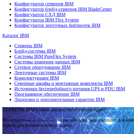
Конфигуратор серверов IBM
Конфигуратор блейд-серверов IBM BladeCenter
Конфигуратор СХД IBM
Конфигуратор IBM Flex System
Конфигуратор ленточных библиотек IBM
Каталог IBM
Серверы IBM
Блейд-системы IBM
Системы IBM PureFlex System
Системы хранения данных IBM
Сетевое оборудование IBM
Ленточные системы IBM
Комплектующие IBM
Северные шкафы и монтажные комплекты IBM
Источники бесперебойного питания UPS и PDU IBM
Программное обеспечение IBM
Лицензии и дополнительные гарантии IBM
СЕРВЕРЫ IBM System для решения любых задач!
Монтируемые в стойку серверы x86 идеально подходят для ко
сервер для решения любой задачи.