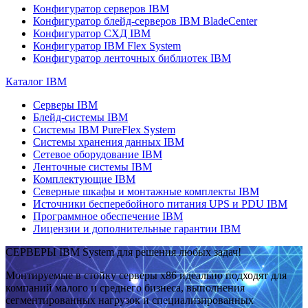
Конфигуратор серверов IBM
Конфигуратор блейд-серверов IBM BladeCenter
Конфигуратор СХД IBM
Конфигуратор IBM Flex System
Конфигуратор ленточных библиотек IBM
Каталог IBM
Серверы IBM
Блейд-системы IBM
Системы IBM PureFlex System
Системы хранения данных IBM
Сетевое оборудование IBM
Ленточные системы IBM
Комплектующие IBM
Северные шкафы и монтажные комплекты IBM
Источники бесперебойного питания UPS и PDU IBM
Программное обеспечение IBM
Лицензии и дополнительные гарантии IBM
СЕРВЕРЫ IBM System для решения любых задач!
Монтируемые в стойку серверы x86 идеально подходят для
компаний малого и среднего бизнеса, выполнения
сегментированных нагрузок и специализированных