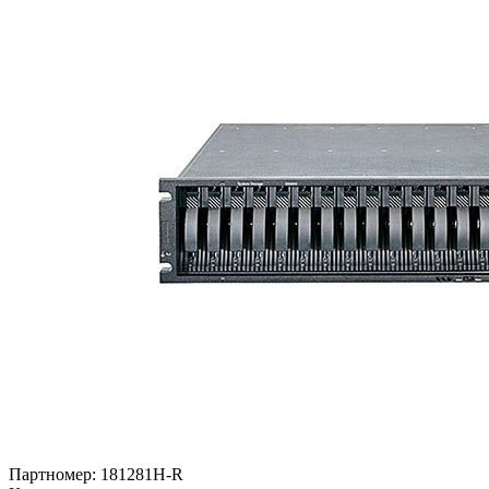
Партномер:
181281H-R