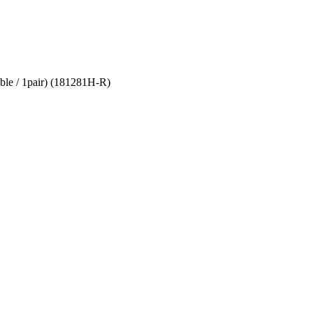
e / 1pair) (181281H-R)