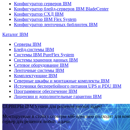
Конфигуратор серверов IBM
Конфигуратор блейд-серверов IBM BladeCenter
Конфигуратор СХД IBM
Конфигуратор IBM Flex System
Конфигуратор ленточных библиотек IBM
Каталог IBM
Серверы IBM
Блейд-системы IBM
Системы IBM PureFlex System
Системы хранения данных IBM
Сетевое оборудование IBM
Ленточные системы IBM
Комплектующие IBM
Северные шкафы и монтажные комплекты IBM
Источники бесперебойного питания UPS и PDU IBM
Программное обеспечение IBM
Лицензии и дополнительные гарантии IBM
СЕРВЕРЫ IBM System для решения любых задач!
Монтируемые в стойку серверы x86 идеально подходят для ко
сервер для решения любой задачи.