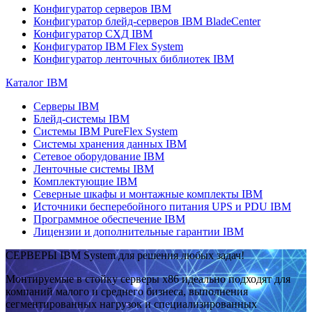
Конфигуратор серверов IBM
Конфигуратор блейд-серверов IBM BladeCenter
Конфигуратор СХД IBM
Конфигуратор IBM Flex System
Конфигуратор ленточных библиотек IBM
Каталог IBM
Серверы IBM
Блейд-системы IBM
Системы IBM PureFlex System
Системы хранения данных IBM
Сетевое оборудование IBM
Ленточные системы IBM
Комплектующие IBM
Северные шкафы и монтажные комплекты IBM
Источники бесперебойного питания UPS и PDU IBM
Программное обеспечение IBM
Лицензии и дополнительные гарантии IBM
СЕРВЕРЫ IBM System для решения любых задач!
Монтируемые в стойку серверы x86 идеально подходят для
компаний малого и среднего бизнеса, выполнения
сегментированных нагрузок и специализированных