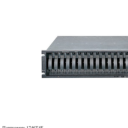
Партномер:
1746T4E