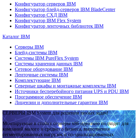
Конфигуратор серверов IBM
Конфигуратор блейд-серверов IBM BladeCenter
Конфигуратор СХД IBM
Конфигуратор IBM Flex System
Конфигуратор ленточных библиотек IBM
Каталог IBM
Серверы IBM
Блейд-системы IBM
Системы IBM PureFlex System
Системы хранения данных IBM
Сетевое оборудование IBM
Ленточные системы IBM
Комплектующие IBM
Северные шкафы и монтажные комплекты IBM
Источники бесперебойного питания UPS и PDU IBM
Программное обеспечение IBM
Лицензии и дополнительные гарантии IBM
СЕРВЕРЫ IBM System для решения любых задач!
Монтируемые в стойку серверы x86 идеально подходят для
компаний малого и среднего бизнеса, выполнения
сегментированных нагрузок и специализированных