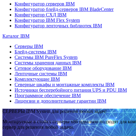
Конфигуратор серверов IBM
Конфигуратор блейд-серверов IBM BladeCenter
Конфигуратор СХД IBM
Конфигуратор IBM Flex System
Конфигуратор ленточных библиотек IBM
Каталог IBM
Серверы IBM
Блейд-системы IBM
Системы IBM PureFlex System
Системы хранения данных IBM
Сетевое оборудование IBM
Ленточные системы IBM
Комплектующие IBM
Северные шкафы и монтажные комплекты IBM
Источники бесперебойного питания UPS и PDU IBM
Программное обеспечение IBM
Лицензии и дополнительные гарантии IBM
СЕРВЕРЫ IBM System для решения любых задач!
Монтируемые в стойку серверы x86 идеально подходят для ко
сервер для решения любой задачи.