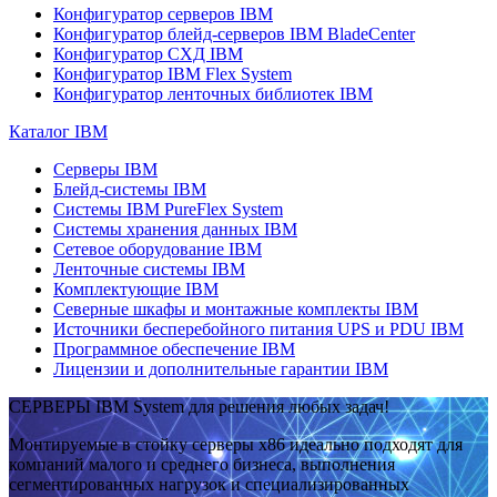
Конфигуратор серверов IBM
Конфигуратор блейд-серверов IBM BladeCenter
Конфигуратор СХД IBM
Конфигуратор IBM Flex System
Конфигуратор ленточных библиотек IBM
Каталог IBM
Серверы IBM
Блейд-системы IBM
Системы IBM PureFlex System
Системы хранения данных IBM
Сетевое оборудование IBM
Ленточные системы IBM
Комплектующие IBM
Северные шкафы и монтажные комплекты IBM
Источники бесперебойного питания UPS и PDU IBM
Программное обеспечение IBM
Лицензии и дополнительные гарантии IBM
СЕРВЕРЫ IBM System для решения любых задач!
Монтируемые в стойку серверы x86 идеально подходят для
компаний малого и среднего бизнеса, выполнения
сегментированных нагрузок и специализированных