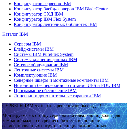
Конфигуратор серверов IBM
Конфигуратор блейд-серверов IBM BladeCenter
Конфигуратор СХД IBM
Конфигуратор IBM Flex System
Конфигуратор ленточных библиотек IBM
Каталог IBM
Серверы IBM
Блейд-системы IBM
Системы IBM PureFlex System
Системы хранения данных IBM
Сетевое оборудование IBM
Ленточные системы IBM
Комплектующие IBM
Северные шкафы и монтажные комплекты IBM
Источники бесперебойного питания UPS и PDU IBM
Программное обеспечение IBM
Лицензии и дополнительные гарантии IBM
СЕРВЕРЫ IBM System для решения любых задач!
Монтируемые в стойку серверы x86 идеально подходят для
компаний малого и среднего бизнеса, выполнения
сегментированных нагрузок и специализированных