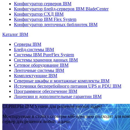
Конфигуратор серверов IBM
Конфигуратор блейд-серверов IBM BladeCenter
Конфигуратор СХД IBM
Конфигуратор IBM Flex System
Конфигуратор ленточных библиотек IBM
Каталог IBM
Серверы IBM
Блейд-системы IBM
Системы IBM PureFlex System
Системы хранения данных IBM
Сетевое оборудование IBM
Ленточные системы IBM
Комплектующие IBM
Северные шкафы и монтажные комплекты IBM
Источники бесперебойного питания UPS и PDU IBM
Программное обеспечение IBM
Лицензии и дополнительные гарантии IBM
СЕРВЕРЫ IBM System для решения любых задач!
Монтируемые в стойку серверы x86 идеально подходят для ко
сервер для решения любой задачи.