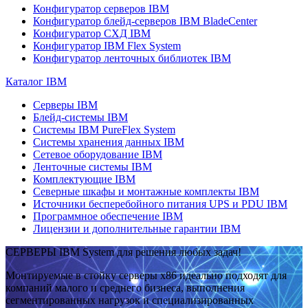
Конфигуратор серверов IBM
Конфигуратор блейд-серверов IBM BladeCenter
Конфигуратор СХД IBM
Конфигуратор IBM Flex System
Конфигуратор ленточных библиотек IBM
Каталог IBM
Серверы IBM
Блейд-системы IBM
Системы IBM PureFlex System
Системы хранения данных IBM
Сетевое оборудование IBM
Ленточные системы IBM
Комплектующие IBM
Северные шкафы и монтажные комплекты IBM
Источники бесперебойного питания UPS и PDU IBM
Программное обеспечение IBM
Лицензии и дополнительные гарантии IBM
СЕРВЕРЫ IBM System для решения любых задач!
Монтируемые в стойку серверы x86 идеально подходят для
компаний малого и среднего бизнеса, выполнения
сегментированных нагрузок и специализированных