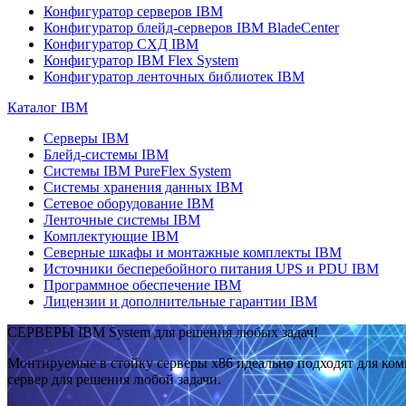
Конфигуратор серверов IBM
Конфигуратор блейд-серверов IBM BladeCenter
Конфигуратор СХД IBM
Конфигуратор IBM Flex System
Конфигуратор ленточных библиотек IBM
Каталог IBM
Серверы IBM
Блейд-системы IBM
Системы IBM PureFlex System
Системы хранения данных IBM
Сетевое оборудование IBM
Ленточные системы IBM
Комплектующие IBM
Северные шкафы и монтажные комплекты IBM
Источники бесперебойного питания UPS и PDU IBM
Программное обеспечение IBM
Лицензии и дополнительные гарантии IBM
СЕРВЕРЫ IBM System для решения любых задач!
Монтируемые в стойку серверы x86 идеально подходят для ко
сервер для решения любой задачи.