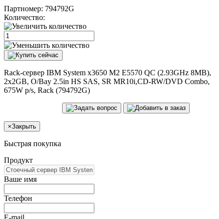
Партномер:
794792G
Количество:
Rack-сервер IBM System x3650 M2 E5570 QC (2.93GHz 8MB),
2x2GB, O/Bay 2.5in HS SAS, SR MR10i,CD-RW/DVD Combo,
675W p/s, Rack (794792G)
×
Закрыть
Быстрая покупка
Продукт
Ваше имя
Телефон
E-mail