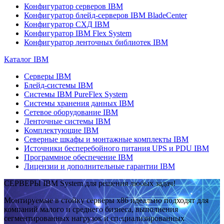
Конфигуратор серверов IBM
Конфигуратор блейд-серверов IBM BladeCenter
Конфигуратор СХД IBM
Конфигуратор IBM Flex System
Конфигуратор ленточных библиотек IBM
Каталог IBM
Серверы IBM
Блейд-системы IBM
Системы IBM PureFlex System
Системы хранения данных IBM
Сетевое оборудование IBM
Ленточные системы IBM
Комплектующие IBM
Северные шкафы и монтажные комплекты IBM
Источники бесперебойного питания UPS и PDU IBM
Программное обеспечение IBM
Лицензии и дополнительные гарантии IBM
СЕРВЕРЫ IBM System для решения любых задач!
Монтируемые в стойку серверы x86 идеально подходят для
компаний малого и среднего бизнеса, выполнения
сегментированных нагрузок и специализированных