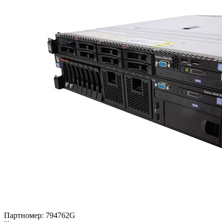
Партномер:
794762G