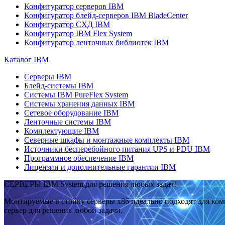
Конфигуратор серверов IBM
Конфигуратор блейд-серверов IBM BladeCenter
Конфигуратор СХД IBM
Конфигуратор IBM Flex System
Конфигуратор ленточных библиотек IBM
Каталог IBM
Серверы IBM
Блейд-системы IBM
Системы IBM PureFlex System
Системы хранения данных IBM
Сетевое оборудование IBM
Ленточные системы IBM
Комплектующие IBM
Северные шкафы и монтажные комплекты IBM
Источники бесперебойного питания UPS и PDU IBM
Программное обеспечение IBM
Лицензии и дополнительные гарантии IBM
СЕРВЕРЫ IBM System для решения любых задач!
Монтируемые в стойку серверы x86 идеально подходят для ко
сервер для решения любой задачи.