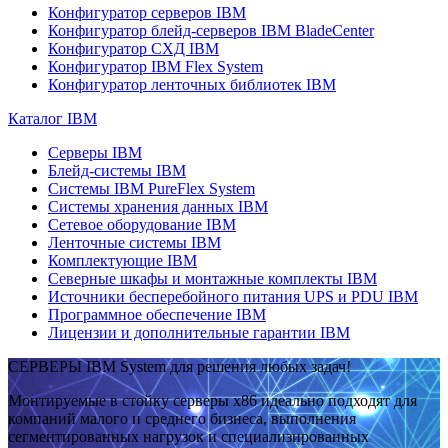
Конфигуратор серверов IBM
Конфигуратор блейд-серверов IBM BladeCenter
Конфигуратор СХД IBM
Конфигуратор IBM Flex System
Конфигуратор ленточных библиотек IBM
Каталог IBM
Серверы IBM
Блейд-системы IBM
Системы IBM PureFlex System
Системы хранения данных IBM
Сетевое оборудование IBM
Ленточные системы IBM
Комплектующие IBM
Северные шкафы и монтажные комплекты IBM
Источники бесперебойного питания UPS и PDU IBM
Программное обеспечение IBM
Лицензии и дополнительные гарантии IBM
СЕРВЕРЫ IBM System для решения любых задач!
Монтируемые в стойку серверы x86 идеально подходят для
компаний малого и среднего бизнеса, выполнения
сегментированных нагрузок и специализированных