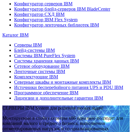
Конфигуратор серверов IBM
Конфигуратор блейд-серверов IBM BladeCenter
Конфигуратор СХД IBM
Конфигуратор IBM Flex System
Конфигуратор ленточных библиотек IBM
Каталог IBM
Серверы IBM
Блейд-системы IBM
Системы IBM PureFlex System
Системы хранения данных IBM
Сетевое оборудование IBM
Ленточные системы IBM
Комплектующие IBM
Северные шкафы и монтажные комплекты IBM
Источники бесперебойного питания UPS и PDU IBM
Программное обеспечение IBM
Лицензии и дополнительные гарантии IBM
СЕРВЕРЫ IBM System для решения любых задач!
Монтируемые в стойку серверы x86 идеально подходят для
компаний малого и среднего бизнеса, выполнения
сегментированных нагрузок и специализированных