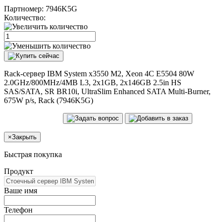
Партномер:
7946K5G
Количество:
Rack-сервер IBM System x3550 M2, Xeon 4C E5504 80W
2.0GHz/800MHz/4MB L3, 2x1GB, 2x146GB 2.5in HS
SAS/SATA, SR BR10i, UltraSlim Enhanced SATA Multi-Burner,
675W p/s, Rack (7946K5G)
×
Закрыть
Быстрая покупка
Продукт
Ваше имя
Телефон