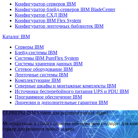
Конфигуратор серверов IBM
Конфигуратор блейд-серверов IBM BladeCenter
Конфигуратор СХД IBM
Конфигуратор IBM Flex System
Конфигуратор ленточных библиотек IBM
Каталог IBM
Серверы IBM
Блейд-системы IBM
Системы IBM PureFlex System
Системы хранения данных IBM
Сетевое оборудование IBM
Ленточные системы IBM
Комплектующие IBM
Северные шкафы и монтажные комплекты IBM
Источники бесперебойного питания UPS и PDU IBM
Программное обеспечение IBM
Лицензии и дополнительные гарантии IBM
СЕРВЕРЫ IBM System для решения любых задач!
Монтируемые в стойку серверы x86 идеально подходят для ко
сервер для решения любой задачи.