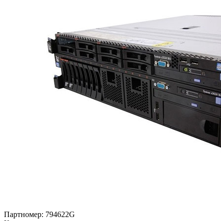
Партномер:
794622G