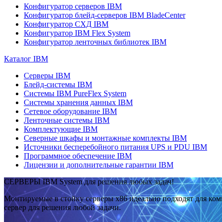
Конфигуратор серверов IBM
Конфигуратор блейд-серверов IBM BladeCenter
Конфигуратор СХД IBM
Конфигуратор IBM Flex System
Конфигуратор ленточных библиотек IBM
Каталог IBM
Серверы IBM
Блейд-системы IBM
Системы IBM PureFlex System
Системы хранения данных IBM
Сетевое оборудование IBM
Ленточные системы IBM
Комплектующие IBM
Северные шкафы и монтажные комплекты IBM
Источники бесперебойного питания UPS и PDU IBM
Программное обеспечение IBM
Лицензии и дополнительные гарантии IBM
СЕРВЕРЫ IBM System для решения любых задач!
Монтируемые в стойку серверы x86 идеально подходят для ко
сервер для решения любой задачи.