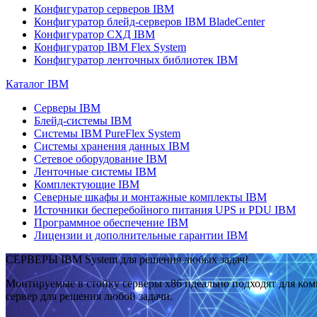
Конфигуратор серверов IBM
Конфигуратор блейд-серверов IBM BladeCenter
Конфигуратор СХД IBM
Конфигуратор IBM Flex System
Конфигуратор ленточных библиотек IBM
Каталог IBM
Серверы IBM
Блейд-системы IBM
Системы IBM PureFlex System
Системы хранения данных IBM
Сетевое оборудование IBM
Ленточные системы IBM
Комплектующие IBM
Северные шкафы и монтажные комплекты IBM
Источники бесперебойного питания UPS и PDU IBM
Программное обеспечение IBM
Лицензии и дополнительные гарантии IBM
СЕРВЕРЫ IBM System для решения любых задач!
Монтируемые в стойку серверы x86 идеально подходят для ко
сервер для решения любой задачи.