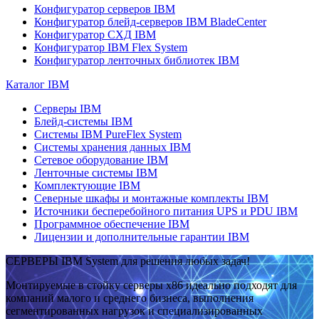
Конфигуратор серверов IBM
Конфигуратор блейд-серверов IBM BladeCenter
Конфигуратор СХД IBM
Конфигуратор IBM Flex System
Конфигуратор ленточных библиотек IBM
Каталог IBM
Серверы IBM
Блейд-системы IBM
Системы IBM PureFlex System
Системы хранения данных IBM
Сетевое оборудование IBM
Ленточные системы IBM
Комплектующие IBM
Северные шкафы и монтажные комплекты IBM
Источники бесперебойного питания UPS и PDU IBM
Программное обеспечение IBM
Лицензии и дополнительные гарантии IBM
СЕРВЕРЫ IBM System для решения любых задач!
Монтируемые в стойку серверы x86 идеально подходят для
компаний малого и среднего бизнеса, выполнения
сегментированных нагрузок и специализированных