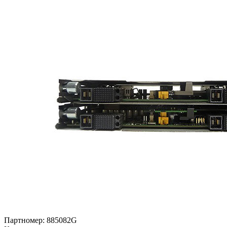
Партномер:
885082G