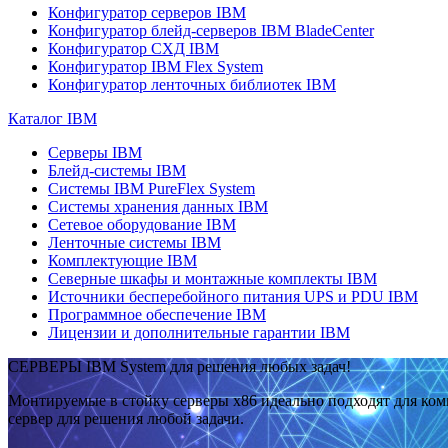
Конфигуратор серверов IBM
Конфигуратор блейд-серверов IBM BladeCenter
Конфигуратор СХД IBM
Конфигуратор IBM Flex System
Конфигуратор ленточных библиотек IBM
Каталог IBM
Серверы IBM
Блейд-системы IBM
Системы IBM PureFlex System
Системы хранения данных IBM
Сетевое оборудование IBM
Ленточные системы IBM
Комплектующие IBM
Северные шкафы и монтажные комплекты IBM
Источники бесперебойного питания UPS и PDU IBM
Программное обеспечение IBM
Лицензии и дополнительные гарантии IBM
СЕРВЕРЫ IBM System для решения любых задач!
Монтируемые в стойку серверы x86 идеально подходят для ко
сервер для решения любой задачи.