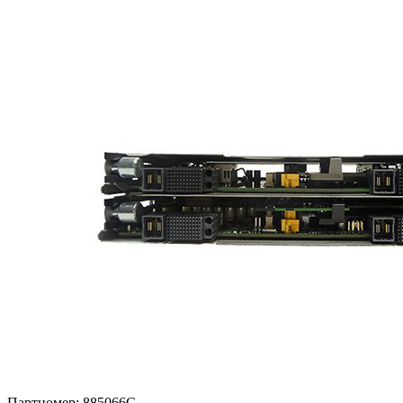
Партномер:
885066G