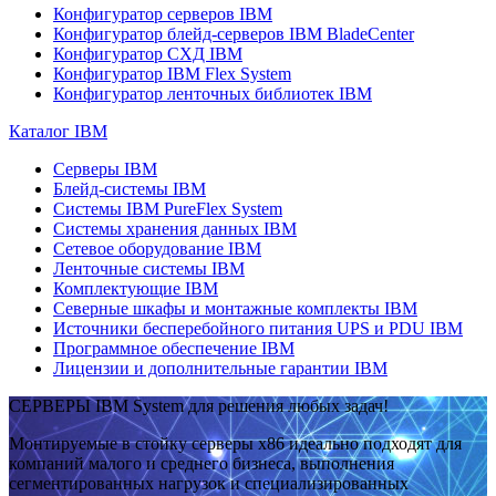
Конфигуратор серверов IBM
Конфигуратор блейд-серверов IBM BladeCenter
Конфигуратор СХД IBM
Конфигуратор IBM Flex System
Конфигуратор ленточных библиотек IBM
Каталог IBM
Серверы IBM
Блейд-системы IBM
Системы IBM PureFlex System
Системы хранения данных IBM
Сетевое оборудование IBM
Ленточные системы IBM
Комплектующие IBM
Северные шкафы и монтажные комплекты IBM
Источники бесперебойного питания UPS и PDU IBM
Программное обеспечение IBM
Лицензии и дополнительные гарантии IBM
СЕРВЕРЫ IBM System для решения любых задач!
Монтируемые в стойку серверы x86 идеально подходят для
компаний малого и среднего бизнеса, выполнения
сегментированных нагрузок и специализированных