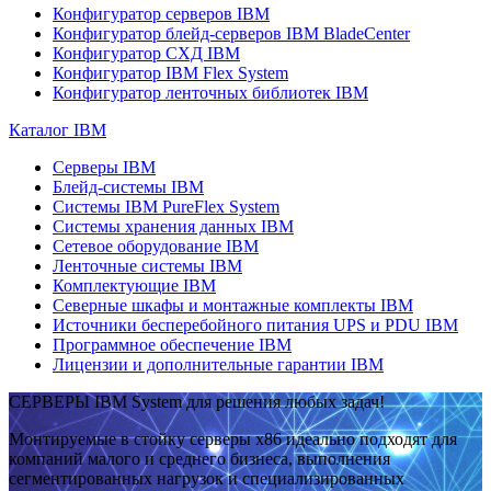
Конфигуратор серверов IBM
Конфигуратор блейд-серверов IBM BladeCenter
Конфигуратор СХД IBM
Конфигуратор IBM Flex System
Конфигуратор ленточных библиотек IBM
Каталог IBM
Серверы IBM
Блейд-системы IBM
Системы IBM PureFlex System
Системы хранения данных IBM
Сетевое оборудование IBM
Ленточные системы IBM
Комплектующие IBM
Северные шкафы и монтажные комплекты IBM
Источники бесперебойного питания UPS и PDU IBM
Программное обеспечение IBM
Лицензии и дополнительные гарантии IBM
СЕРВЕРЫ IBM System для решения любых задач!
Монтируемые в стойку серверы x86 идеально подходят для
компаний малого и среднего бизнеса, выполнения
сегментированных нагрузок и специализированных