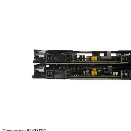
Партномер:
8843MTG