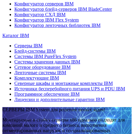
Конфигуратор серверов IBM
Конфигуратор блейд-серверов IBM BladeCenter
Конфигуратор СХД IBM
Конфигуратор IBM Flex System
Конфигуратор ленточных библиотек IBM
Каталог IBM
Серверы IBM
Блейд-системы IBM
Системы IBM PureFlex System
Системы хранения данных IBM
Сетевое оборудование IBM
Ленточные системы IBM
Комплектующие IBM
Северные шкафы и монтажные комплекты IBM
Источники бесперебойного питания UPS и PDU IBM
Программное обеспечение IBM
Лицензии и дополнительные гарантии IBM
СЕРВЕРЫ IBM System для решения любых задач!
Монтируемые в стойку серверы x86 идеально подходят для
компаний малого и среднего бизнеса, выполнения
сегментированных нагрузок и специализированных