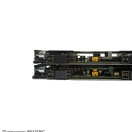
Партномер:
88435RG