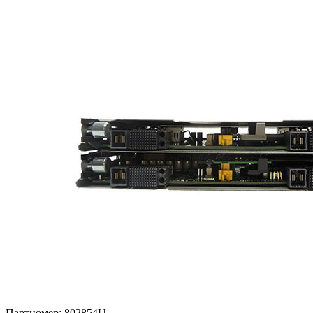
Партномер:
802854U