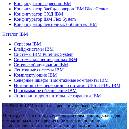
Конфигуратор серверов IBM
Конфигуратор блейд-серверов IBM BladeCenter
Конфигуратор СХД IBM
Конфигуратор IBM Flex System
Конфигуратор ленточных библиотек IBM
Каталог IBM
Серверы IBM
Блейд-системы IBM
Системы IBM PureFlex System
Системы хранения данных IBM
Сетевое оборудование IBM
Ленточные системы IBM
Комплектующие IBM
Северные шкафы и монтажные комплекты IBM
Источники бесперебойного питания UPS и PDU IBM
Программное обеспечение IBM
Лицензии и дополнительные гарантии IBM
СЕРВЕРЫ IBM System для решения любых задач!
Монтируемые в стойку серверы x86 идеально подходят для
компаний малого и среднего бизнеса, выполнения
сегментированных нагрузок и специализированных