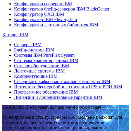
Конфигуратор серверов IBM
Конфигуратор блейд-серверов IBM BladeCenter
Конфигуратор СХД IBM
Конфигуратор IBM Flex System
Конфигуратор ленточных библиотек IBM
Каталог IBM
Серверы IBM
Блейд-системы IBM
Системы IBM PureFlex System
Системы хранения данных IBM
Сетевое оборудование IBM
Ленточные системы IBM
Комплектующие IBM
Северные шкафы и монтажные комплекты IBM
Источники бесперебойного питания UPS и PDU IBM
Программное обеспечение IBM
Лицензии и дополнительные гарантии IBM
СЕРВЕРЫ IBM System для решения любых задач!
Монтируемые в стойку серверы x86 идеально подходят для
компаний малого и среднего бизнеса, выполнения
сегментированных нагрузок и специализированных