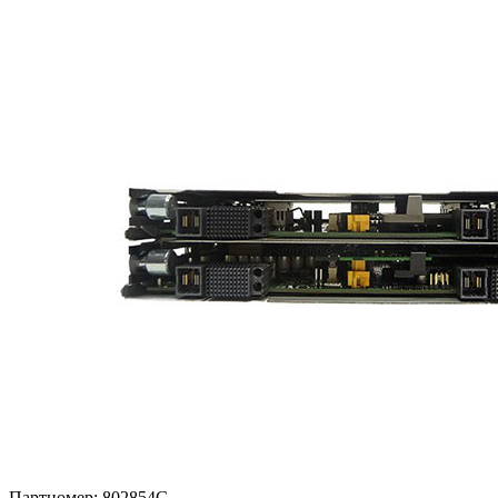
Партномер:
802854G