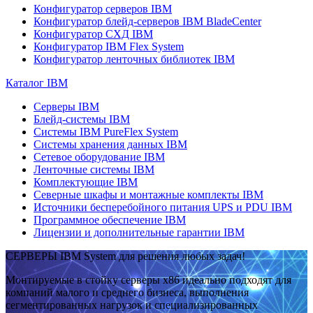
Конфигуратор серверов IBM
Конфигуратор блейд-серверов IBM BladeCenter
Конфигуратор СХД IBM
Конфигуратор IBM Flex System
Конфигуратор ленточных библиотек IBM
Каталог IBM
Серверы IBM
Блейд-системы IBM
Системы IBM PureFlex System
Системы хранения данных IBM
Сетевое оборудование IBM
Ленточные системы IBM
Комплектующие IBM
Северные шкафы и монтажные комплекты IBM
Источники бесперебойного питания UPS и PDU IBM
Программное обеспечение IBM
Лицензии и дополнительные гарантии IBM
СЕРВЕРЫ IBM System для решения любых задач!
Монтируемые в стойку серверы x86 идеально подходят для
компаний малого и среднего бизнеса, выполнения
сегментированных нагрузок и специализированных