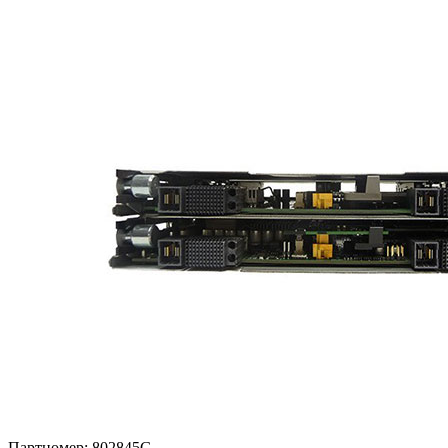
Партномер:
802845G