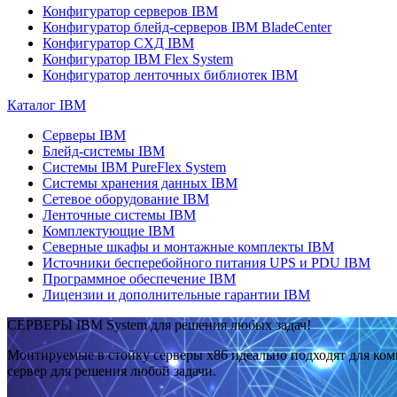
Конфигуратор серверов IBM
Конфигуратор блейд-серверов IBM BladeCenter
Конфигуратор СХД IBM
Конфигуратор IBM Flex System
Конфигуратор ленточных библиотек IBM
Каталог IBM
Серверы IBM
Блейд-системы IBM
Системы IBM PureFlex System
Системы хранения данных IBM
Сетевое оборудование IBM
Ленточные системы IBM
Комплектующие IBM
Северные шкафы и монтажные комплекты IBM
Источники бесперебойного питания UPS и PDU IBM
Программное обеспечение IBM
Лицензии и дополнительные гарантии IBM
СЕРВЕРЫ IBM System для решения любых задач!
Монтируемые в стойку серверы x86 идеально подходят для ко
сервер для решения любой задачи.