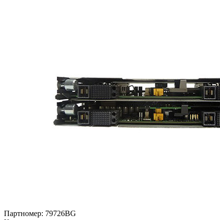
Партномер:
79726BG