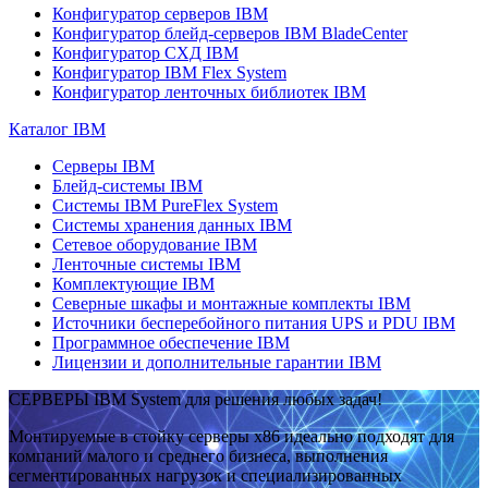
Конфигуратор серверов IBM
Конфигуратор блейд-серверов IBM BladeCenter
Конфигуратор СХД IBM
Конфигуратор IBM Flex System
Конфигуратор ленточных библиотек IBM
Каталог IBM
Серверы IBM
Блейд-системы IBM
Системы IBM PureFlex System
Системы хранения данных IBM
Сетевое оборудование IBM
Ленточные системы IBM
Комплектующие IBM
Северные шкафы и монтажные комплекты IBM
Источники бесперебойного питания UPS и PDU IBM
Программное обеспечение IBM
Лицензии и дополнительные гарантии IBM
СЕРВЕРЫ IBM System для решения любых задач!
Монтируемые в стойку серверы x86 идеально подходят для
компаний малого и среднего бизнеса, выполнения
сегментированных нагрузок и специализированных