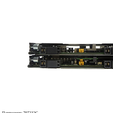
Партномер:
797232G