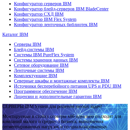
Конфигуратор серверов IBM
Конфигуратор блейд-серверов IBM BladeCenter
Конфигуратор СХД IBM
Конфигуратор IBM Flex System
Конфигуратор ленточных библиотек IBM
Каталог IBM
Серверы IBM
Блейд-системы IBM
Системы IBM PureFlex System
Системы хранения данных IBM
Сетевое оборудование IBM
Ленточные системы IBM
Комплектующие IBM
Северные шкафы и монтажные комплекты IBM
Источники бесперебойного питания UPS и PDU IBM
Программное обеспечение IBM
Лицензии и дополнительные гарантии IBM
СЕРВЕРЫ IBM System для решения любых задач!
Монтируемые в стойку серверы x86 идеально подходят для
компаний малого и среднего бизнеса, выполнения
сегментированных нагрузок и специализированных