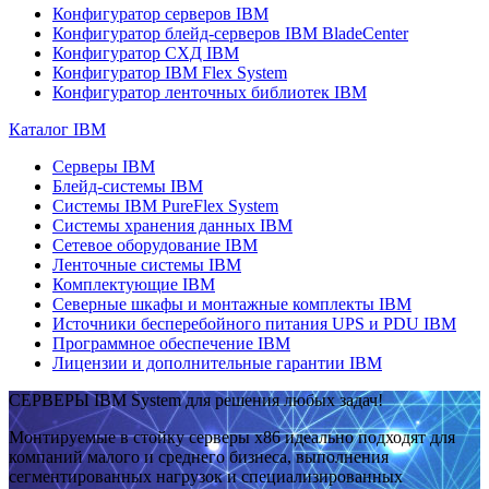
Конфигуратор серверов IBM
Конфигуратор блейд-серверов IBM BladeCenter
Конфигуратор СХД IBM
Конфигуратор IBM Flex System
Конфигуратор ленточных библиотек IBM
Каталог IBM
Серверы IBM
Блейд-системы IBM
Системы IBM PureFlex System
Системы хранения данных IBM
Сетевое оборудование IBM
Ленточные системы IBM
Комплектующие IBM
Северные шкафы и монтажные комплекты IBM
Источники бесперебойного питания UPS и PDU IBM
Программное обеспечение IBM
Лицензии и дополнительные гарантии IBM
СЕРВЕРЫ IBM System для решения любых задач!
Монтируемые в стойку серверы x86 идеально подходят для
компаний малого и среднего бизнеса, выполнения
сегментированных нагрузок и специализированных