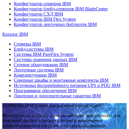
Конфигуратор серверов IBM
Конфигуратор блейд-серверов IBM BladeCenter
Конфигуратор СХД IBM
Конфигуратор IBM Flex System
Конфигуратор ленточных библиотек IBM
Каталог IBM
Серверы IBM
Блейд-системы IBM
Системы IBM PureFlex System
Системы хранения данных IBM
Сетевое оборудование IBM
Ленточные системы IBM
Комплектующие IBM
Северные шкафы и монтажные комплекты IBM
Источники бесперебойного питания UPS и PDU IBM
Программное обеспечение IBM
Лицензии и дополнительные гарантии IBM
СЕРВЕРЫ IBM System для решения любых задач!
Монтируемые в стойку серверы x86 идеально подходят для
компаний малого и среднего бизнеса, выполнения
сегментированных нагрузок и специализированных