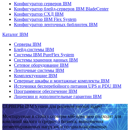
Конфигуратор серверов IBM
Конфигуратор блейд-серверов IBM BladeCenter
Конфигуратор СХД IBM
Конфигуратор IBM Flex System
Конфигуратор ленточных библиотек IBM
Каталог IBM
Серверы IBM
Блейд-системы IBM
Системы IBM PureFlex System
Системы хранения данных IBM
Сетевое оборудование IBM
Ленточные системы IBM
Комплектующие IBM
Северные шкафы и монтажные комплекты IBM
Источники бесперебойного питания UPS и PDU IBM
Программное обеспечение IBM
Лицензии и дополнительные гарантии IBM
СЕРВЕРЫ IBM System для решения любых задач!
Монтируемые в стойку серверы x86 идеально подходят для
компаний малого и среднего бизнеса, выполнения
сегментированных нагрузок и специализированных