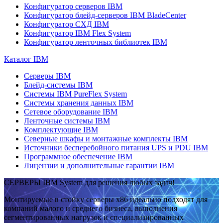
Конфигуратор серверов IBM
Конфигуратор блейд-серверов IBM BladeCenter
Конфигуратор СХД IBM
Конфигуратор IBM Flex System
Конфигуратор ленточных библиотек IBM
Каталог IBM
Серверы IBM
Блейд-системы IBM
Системы IBM PureFlex System
Системы хранения данных IBM
Сетевое оборудование IBM
Ленточные системы IBM
Комплектующие IBM
Северные шкафы и монтажные комплекты IBM
Источники бесперебойного питания UPS и PDU IBM
Программное обеспечение IBM
Лицензии и дополнительные гарантии IBM
СЕРВЕРЫ IBM System для решения любых задач!
Монтируемые в стойку серверы x86 идеально подходят для
компаний малого и среднего бизнеса, выполнения
сегментированных нагрузок и специализированных