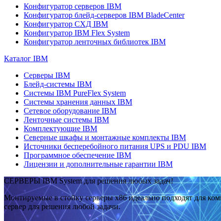
Конфигуратор серверов IBM
Конфигуратор блейд-серверов IBM BladeCenter
Конфигуратор СХД IBM
Конфигуратор IBM Flex System
Конфигуратор ленточных библиотек IBM
Каталог IBM
Серверы IBM
Блейд-системы IBM
Системы IBM PureFlex System
Системы хранения данных IBM
Сетевое оборудование IBM
Ленточные системы IBM
Комплектующие IBM
Северные шкафы и монтажные комплекты IBM
Источники бесперебойного питания UPS и PDU IBM
Программное обеспечение IBM
Лицензии и дополнительные гарантии IBM
СЕРВЕРЫ IBM System для решения любых задач!
Монтируемые в стойку серверы x86 идеально подходят для ко
сервер для решения любой задачи.