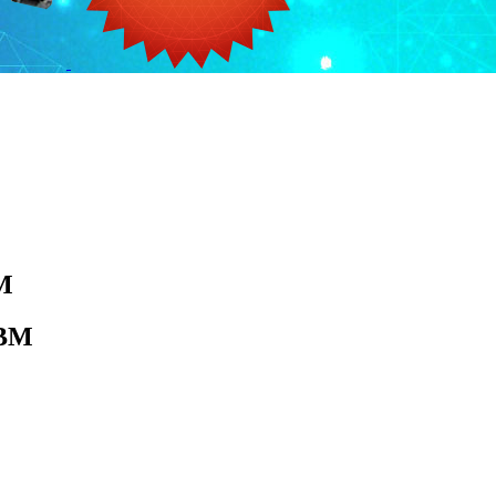
M
IBM