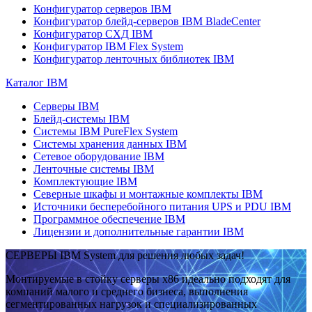
Конфигуратор серверов IBM
Конфигуратор блейд-серверов IBM BladeCenter
Конфигуратор СХД IBM
Конфигуратор IBM Flex System
Конфигуратор ленточных библиотек IBM
Каталог IBM
Серверы IBM
Блейд-системы IBM
Системы IBM PureFlex System
Системы хранения данных IBM
Сетевое оборудование IBM
Ленточные системы IBM
Комплектующие IBM
Северные шкафы и монтажные комплекты IBM
Источники бесперебойного питания UPS и PDU IBM
Программное обеспечение IBM
Лицензии и дополнительные гарантии IBM
СЕРВЕРЫ IBM System для решения любых задач!
Монтируемые в стойку серверы x86 идеально подходят для
компаний малого и среднего бизнеса, выполнения
сегментированных нагрузок и специализированных