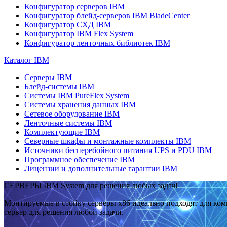
Конфигуратор серверов IBM
Конфигуратор блейд-серверов IBM BladeCenter
Конфигуратор СХД IBM
Конфигуратор IBM Flex System
Конфигуратор ленточных библиотек IBM
Каталог IBM
Серверы IBM
Блейд-системы IBM
Системы IBM PureFlex System
Системы хранения данных IBM
Сетевое оборудование IBM
Ленточные системы IBM
Комплектующие IBM
Северные шкафы и монтажные комплекты IBM
Источники бесперебойного питания UPS и PDU IBM
Программное обеспечение IBM
Лицензии и дополнительные гарантии IBM
СЕРВЕРЫ IBM System для решения любых задач!
Монтируемые в стойку серверы x86 идеально подходят для ко
сервер для решения любой задачи.