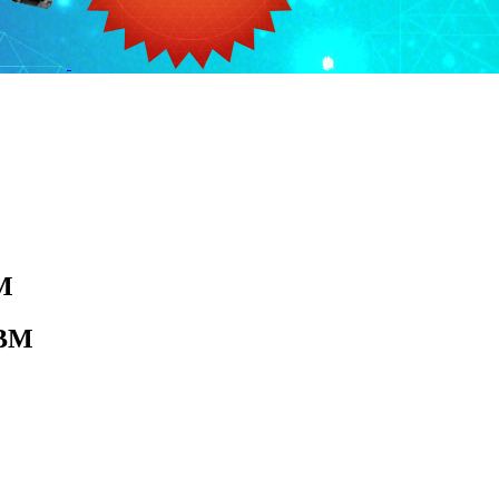
M
IBM