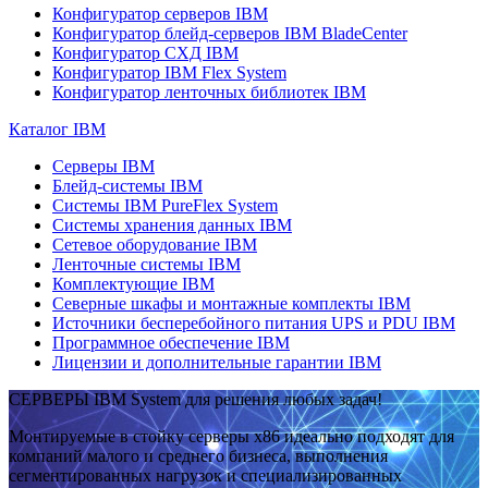
Конфигуратор серверов IBM
Конфигуратор блейд-серверов IBM BladeCenter
Конфигуратор СХД IBM
Конфигуратор IBM Flex System
Конфигуратор ленточных библиотек IBM
Каталог IBM
Серверы IBM
Блейд-системы IBM
Системы IBM PureFlex System
Системы хранения данных IBM
Сетевое оборудование IBM
Ленточные системы IBM
Комплектующие IBM
Северные шкафы и монтажные комплекты IBM
Источники бесперебойного питания UPS и PDU IBM
Программное обеспечение IBM
Лицензии и дополнительные гарантии IBM
СЕРВЕРЫ IBM System для решения любых задач!
Монтируемые в стойку серверы x86 идеально подходят для
компаний малого и среднего бизнеса, выполнения
сегментированных нагрузок и специализированных